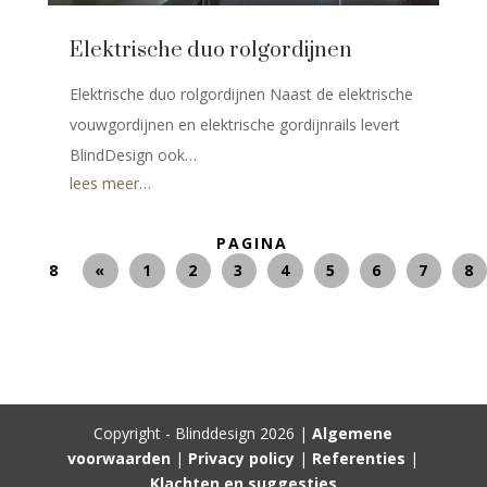
Elektrische duo rolgordijnen
Elektrische duo rolgordijnen Naast de elektrische
vouwgordijnen en elektrische gordijnrails levert
BlindDesign ook…
lees meer…
PAGINA
8
«
1
2
3
4
5
6
7
8
Copyright - Blinddesign 2026 |
Algemene
voorwaarden
|
Privacy policy
|
Referenties
|
Klachten en suggesties