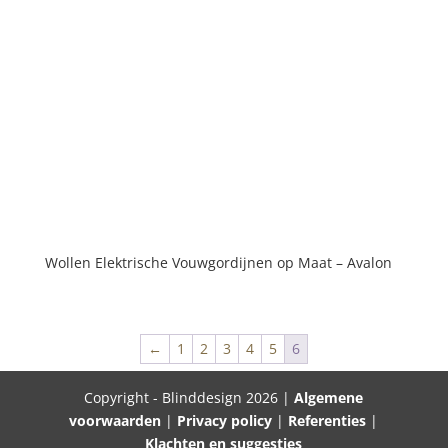
Wollen Elektrische Vouwgordijnen op Maat – Avalon
←
1
2
3
4
5
6
Copyright - Blinddesign 2026 |
Algemene
voorwaarden
|
Privacy policy
|
Referenties
|
Klachten en suggesties