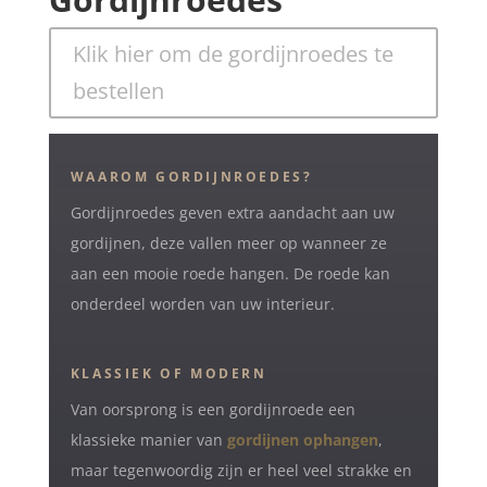
Klik hier om de gordijnroedes te
bestellen
WAAROM GORDIJNROEDES?
Gordijnroedes geven extra aandacht aan uw
gordijnen, deze vallen meer op wanneer ze
aan een mooie roede hangen. De roede kan
onderdeel worden van uw interieur.
KLASSIEK OF MODERN
Van oorsprong is een gordijnroede een
klassieke manier van
gordijnen ophangen
,
maar tegenwoordig zijn er heel veel strakke en