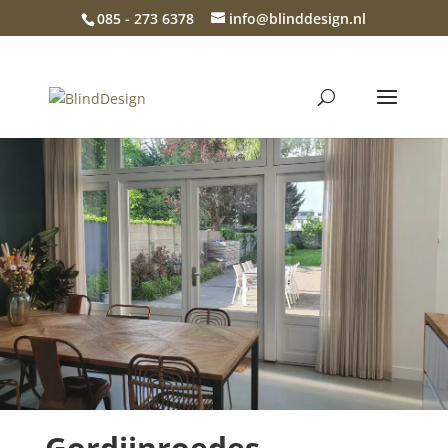
085 - 273 6378
info@blinddesign.nl
Gordijnroedes