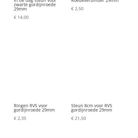
In de dag steun voor
Roedeverbinder 29mm
zwarte gordijnroede
€
2,50
29mm
€
14,00
Ringen RVS voor
Steun 8cm voor RVS
gordijnroede 29mm
gordijnroede 29mm
€
2,35
€
21,50