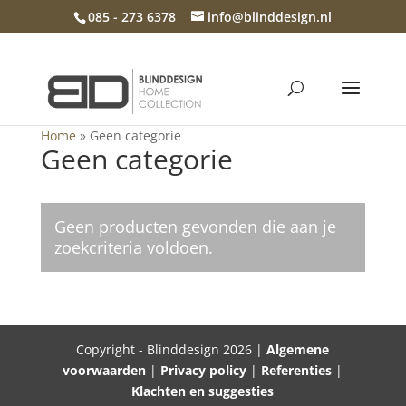
085 - 273 6378
info@blinddesign.nl
Home
»
Geen categorie
Geen categorie
Geen producten gevonden die aan je
zoekcriteria voldoen.
Copyright - Blinddesign 2026 |
Algemene
voorwaarden
|
Privacy policy
|
Referenties
|
Klachten en suggesties