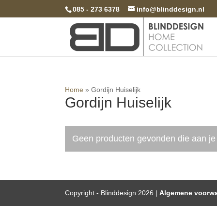
085 - 273 6378
info@blinddesign.nl
Home
»
Gordijn Huiselijk
Gordijn Huiselijk
Geen producten gevonden die aan je 
Copyright - Blinddesign 2026 |
Algemene voorw