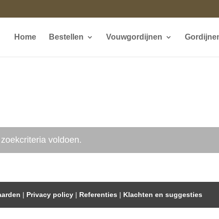
Home
Bestellen
Vouwgordijnen
Gordijne
zoekcriteria voldoen.
aarden
|
Privacy policy
|
Referenties
|
Klachten en suggesties