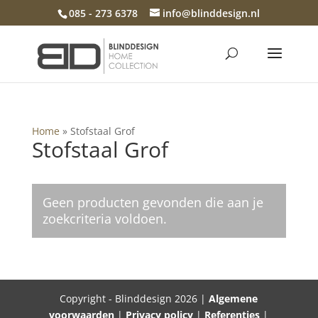
085 - 273 6378
info@blinddesign.nl
Home
»
Stofstaal Grof
Stofstaal Grof
Geen producten gevonden die aan je
zoekcriteria voldoen.
Copyright - Blinddesign 2026 |
Algemene
voorwaarden
|
Privacy policy
|
Referenties
|