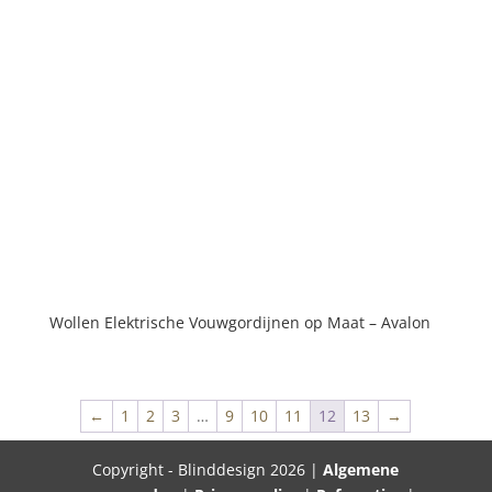
Wollen Elektrische Vouwgordijnen op Maat – Avalon
←
1
2
3
…
9
10
11
12
13
→
Copyright - Blinddesign 2026 |
Algemene