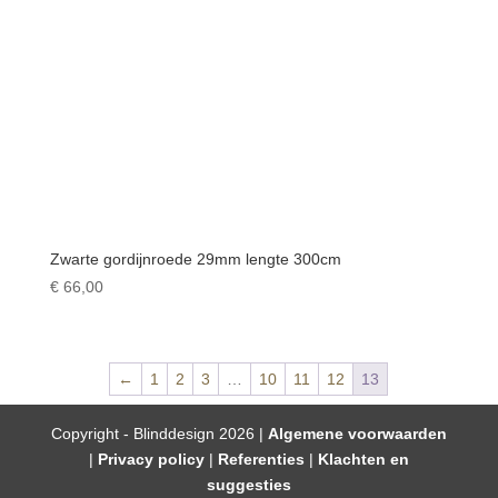
Zwarte gordijnroede 29mm lengte 300cm
€
66,00
←
1
2
3
…
10
11
12
13
Copyright - Blinddesign 2026 |
Algemene voorwaarden
|
Privacy policy
|
Referenties
|
Klachten en
suggesties