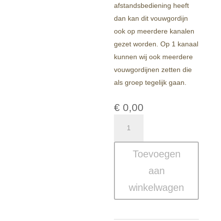
afstandsbediening heeft
dan kan dit vouwgordijn
ook op meerdere kanalen
gezet worden. Op 1 kanaal
kunnen wij ook meerdere
vouwgordijnen zetten die
als groep tegelijk gaan.
€
0,00
Bouclé
Elektrische
Vouwgordijnen
Toevoegen
op
Maat
aan
–
winkelwagen
Cambridge
aantal