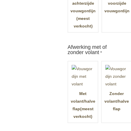
achterzijde
voorzijde
vouwgordijn
vouwgordijn
(meest
verkocht)
Afwerking met of
zonder volant
*
Met
Zonder
volant/halve
volant/halve
flap(meest
flap
verkocht)