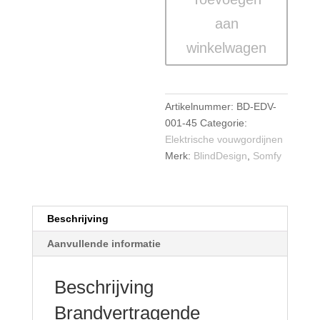
–
aan
Caresse
winkelwagen
aantal
Artikelnummer:
BD-EDV-
001-45
Categorie:
Elektrische vouwgordijnen
Merk:
BlindDesign
,
Somfy
Beschrijving
Aanvullende informatie
Beschrijving
Brandvertragende