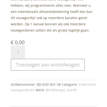
hebben, wij programmeren alles voor. Wanneer u
een meerkanaals afstandsbediening heeft dan kan
dit vouwgordijn ook op meerdere kanalen gezet
worden. Op 1 kanaal kunnen wij ook meerdere
vouwgordijnen zetten die als groep tegelijk gaan.
€
0,00
Brandvertragende
Inbetween
Elektrische
Toevoegen aan winkelwagen
Vouwgordijnen
–
Bolzano
aantal
Artikelnummer:
BD-EDV-001-38
Categorie:
Elektrische
vouwgordijnen
Merk:
BlindDesign
,
Somfy