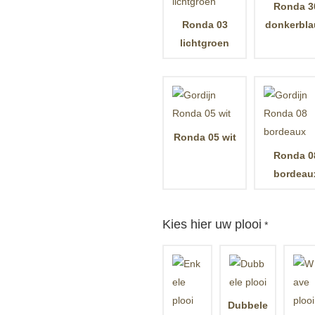
Ronda 3
Ronda 03
donkerbl
lichtgroen
Ronda 05 wit
Ronda 0
bordeau
Kies hier uw plooi
*
Dubbele