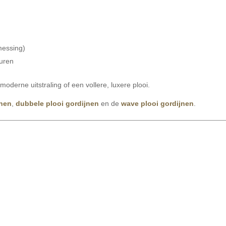
messing)
huren
 moderne uitstraling of een vollere, luxere plooi.
jnen
,
dubbele plooi gordijnen
en de
wave plooi gordijnen
.