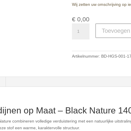
Wij zetten uw omschrijving op i
€
0,00
Linnen
Toevoegen
Blackout
Gordijnen
op
Maat
Artikelnummer:
BD-HGS-001-1
–
Black
Nature
aantal
dijnen op Maat – Black Nature 14
ature combineren volledige verduistering met een natuurlijke uitstrali
eze stof een warme, karaktervolle structuur.