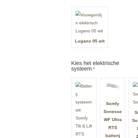
Lugano 05 wit
Kies het elektrische
systeem
*
Somfy
Sonesse
S
WF Ultra
So
RTS
batterij