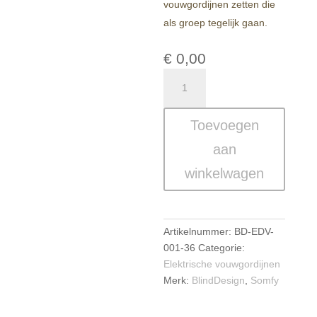
vouwgordijnen zetten die
als groep tegelijk gaan.
€
0,00
Linnen
Inbetween
Elektrische
Toevoegen
Vouwgordijnen
op
aan
Maat
winkelwagen
–
Lugano
aantal
Artikelnummer:
BD-EDV-
001-36
Categorie:
Elektrische vouwgordijnen
Merk:
BlindDesign
,
Somfy