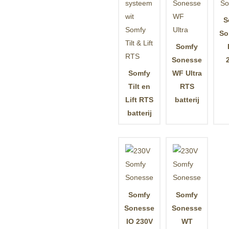
S
So
Somfy
Sonesse
Somfy
WF Ultra
Tilt en
RTS
Lift RTS
batterij
batterij
Somfy
Somfy
Sonesse
Sonesse
IO 230V
WT