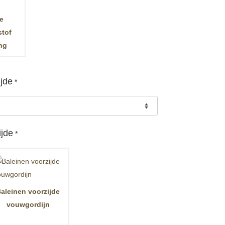
te
stof
ing
ijde
*
ijde
*
aleinen voorzijde
vouwgordijn