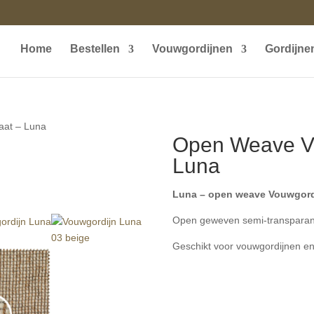
Home
Bestellen
Vouwgordijnen
Gordijne
aat – Luna
Open Weave Vo
Luna
Luna – open weave Vouwgord
Open geweven semi-transparant
Geschikt voor vouwgordijnen en 