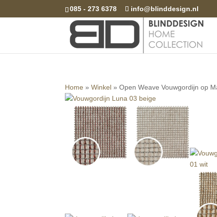
085 - 273 6378
info@blinddesign.nl
Home
»
Winkel
»
Open Weave Vouwgordijn op M