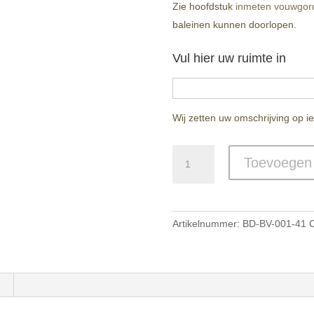
Zie hoofdstuk
inmeten vouwgord
baleinen kunnen doorlopen.
Vul hier uw ruimte in
Wij zetten uw omschrijving op i
Open
Toevoegen
Weave
Vouwgordijn
op
Maat
Artikelnummer:
BD-BV-001-41
C
–
Luna
aantal