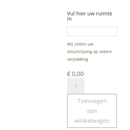
Vul hier uw ruimte
in
Wij zetten uw
omschrijving op iedere
verpakking
€
0,00
Transparante
Trevira
Gordijnen
Toevoegen
op
Maat
aan
–
winkelwagen
Pandora
aantal